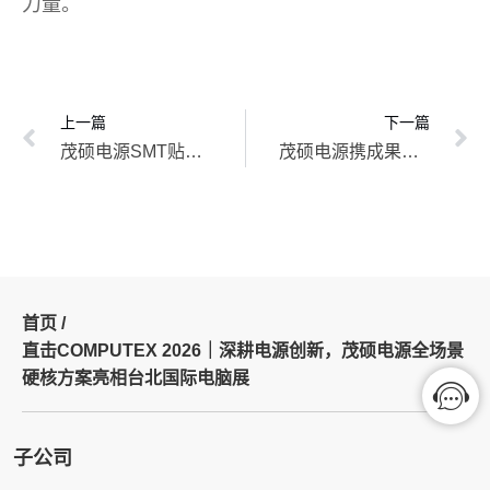
力量。
上一篇
下一篇
茂硕电源SMT贴片机招标公告
茂硕电源携成果参加光亚展：全系LED智能驱动亮相3.2馆C02，创新新品实力吸睛
首页 /
直击COMPUTEX 2026｜深耕电源创新，茂硕电源全场景
硬核方案亮相台北国际电脑展
子公司